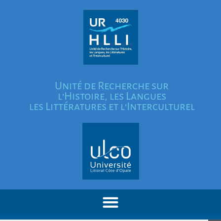
Unité de Recherche sur
l’Histoire, les Langues
les Littératures et l’Interculturel