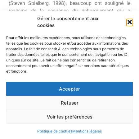
(Steven Spielberg, 1998), beaucoup ont souligné le
réalisme de la séquence du débarquement qui a
contribué à faire du film un témoignage vivant des
Gérer le consentement aux
cookies
horreurs de la guerre. Le succès du film a ensuite incité
de nombreux vétérans survivants de la Seconde Guerre
Pour offrir les meilleures expériences, nous utilisons des technologies
mondiale et leurs familles, ainsi que des touristes, à se
telles que les cookies pour stocker et/ou accéder aux informations des
rendre encore plus nombreux1 sur les lieux de mémoire
appareils. Le fait de consentir Ã ces technologies nous permettra de
traiter des données telles que le comportement de navigation ou les ID
de la Seconde Guerre mondiale, montrant ainsi une fois
uniques sur ce site. Le fait de ne pas consentir ou de retirer son
de plus que le tourisme, les arts et la (les) mémoire(s)
consentement peut avoir un effet négatif sur certaines caractéristiques
sont étroitement liés. Alors que 2024 marquera le 80e
et fonctions.
anniversaire du Débarquement en Normandie et
donnera lieu à de nombreuses célébrations pour
Accepter
entretenir la mémoire de cet événement, cette
conférence internationale sur le Tourisme, les Arts et la
Refuser
(les) Mémoire(s) se propose d’étudier les liens entre ces
trois notions.
Voir les préférences
Accéder au programme
Politique de cookies
Mentions légales