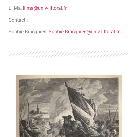
Li Ma,
li.ma@univ-littoral.fr
Contact :
Sophie Bracqbien,
Sophie.Bracqbien@univ-littoral.fr